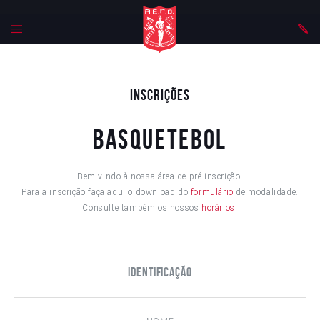
Inscrições
Basquetebol
Bem-vindo à nossa área de pré-inscrição!
Para a inscrição faça aqui o download do
formulário
de modalidade.
Consulte também os nossos
horários
.
Identificação