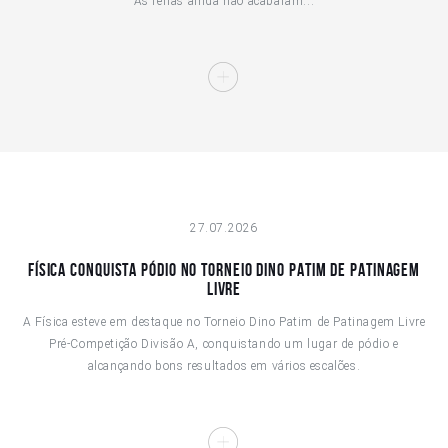
As férias ainda não acabaram...
27.07.2026
Física conquista pódio no Torneio Dino Patim de Patinagem
Livre
A Física esteve em destaque no Torneio Dino Patim de Patinagem Livre
Pré-Competição Divisão A, conquistando um lugar de pódio e
alcançando bons resultados em vários escalões.