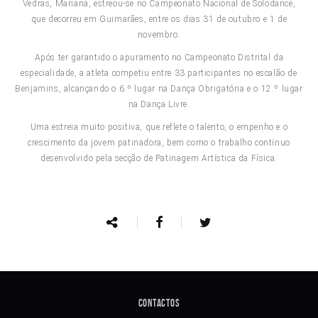
Vedras, Mariana, estreou-se no Campeonato Nacional de Solodance,
que decorreu em Guimarães, entre os dias 31 de outubro e 1 de
novembro.
Após ter garantido o apuramento no Campeonato Distrital da
especialidade, a atleta competiu entre 33 participantes no escalão de
Benjamins, alcançando o 6.º lugar na Dança Obrigatória e o 12.º lugar
na Dança Livre.
Uma estreia muito positiva, que reflete o talento, o empenho e o
crescimento da jovem patinadora, bem como o trabalho contínuo
desenvolvido pela secção de Patinagem Artística da Física.
Contactos