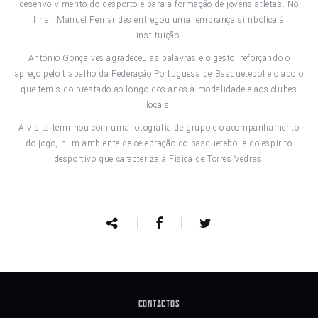
desenvolvimento do desporto e para a formação de jovens atletas. No
final, Manuel Fernandes entregou uma lembrança simbólica à
instituição.
António Gonçalves agradeceu as palavras e o gesto, reforçando o
apreço pelo trabalho da Federação Portuguesa de Basquetebol e o apoio
que tem sido prestado ao longo dos anos à modalidade e aos clubes
locais.
A visita terminou com uma fotografia de grupo e o acompanhamento
do jogo, num ambiente de celebração do basquetebol e do espírito
desportivo que caracteriza a Física de Torres Vedras.
Contactos