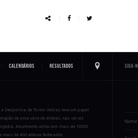
Calendários
Resultados
a e Desportiva de Torres Vedras teve um papel
rmação de uma série de atletas, nas várias
ngloba. Atualmente conta com mais de 10000
 e mais de 400 atletas federados.