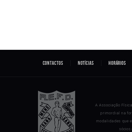
Contactos
Notícias
Horários
A Associação Físic
primordial na fo
modalidades que e
sócios