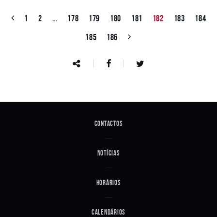
1
2
...
178
179
180
181
182
183
184
185
186
Contactos
Notícias
Horários
Calendários