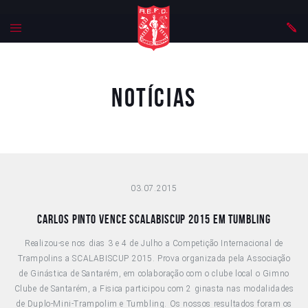
Notícias
03.07.2015
CARLOS PINTO VENCE SCALABISCUP 2015 EM TUMBLING
Realizou-se nos dias 3 e 4 de Julho a Competição Internacional de
Trampolins a SCALABISCUP 2015. Prova organizada pela Associação
de Ginástica de Santarém, em colaboração com o clube local o Gimno
Clube de Santarém, a Fisica participou com 2 ginasta nas modalidades
de Duplo-Mini-Trampolim e Tumbling. Os nossos resultados foram os