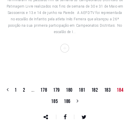
Terminaram no passado fim de semana os Campeonatos Distritais de
Patinagem Livre realizados nos fins de semana de 30 e 31 de Maio em
Sassoeiros e 13 e 14 de junho na Parede. A AEFDTV foi representada
no escalão de Infantis pela atleta Inês Ferreira que alcançou a 26ª
posição na sua primeira participação em Campeonatos Distritais. No
escalão de I...
1
2
...
178
179
180
181
182
183
184
185
186